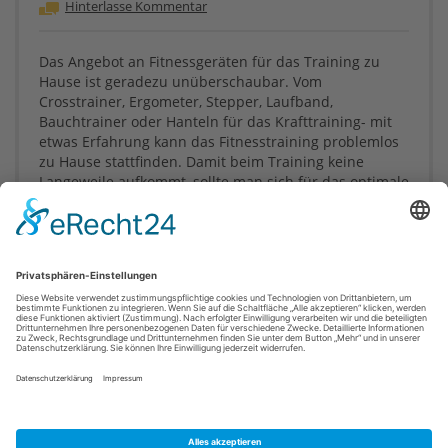
Hinterlasse Kommentar
Das Angebot an Fitnessgeräten für das Training zu
Hause ist geradezu unüberschaubar. Vom
Crosstrainer, Ergometer, Stepper, Laufband,
Bauchtrainer oder Hanteln für das Krafttraining- mit
etwas Erfahrung kann das Fitnesstraining problemlos
zu Hause stattfinden. Damit beim Training keine
Langeweile aufkommt, sollte man sich für das optimale
Sportgerät entscheiden und darüber nachdenken, ob
nicht durch verschiedene Hilfsmittel, wie Fernseher
oder Musik, das
[weiter]
Tags
,
,
,
,
crosstrainer
ergometer
fitnessgerät
fitnessgeräte
,
,
fitnesstraining
fitnesstraining zu hause
krafttraining
,
,
muskelaufbau
laufband
trainingsgeräte