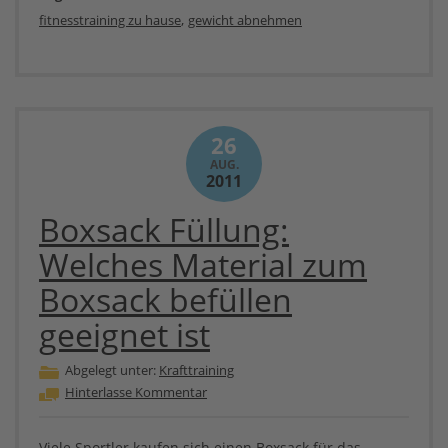
,
fitnesstraining zu hause
gewicht abnehmen
26
AUG.
2011
Boxsack Füllung:
Welches Material zum
Boxsack befüllen
geeignet ist
Abgelegt unter:
Krafttraining
Hinterlasse Kommentar
Viele Sportler kaufen sich einen Boxsack für das