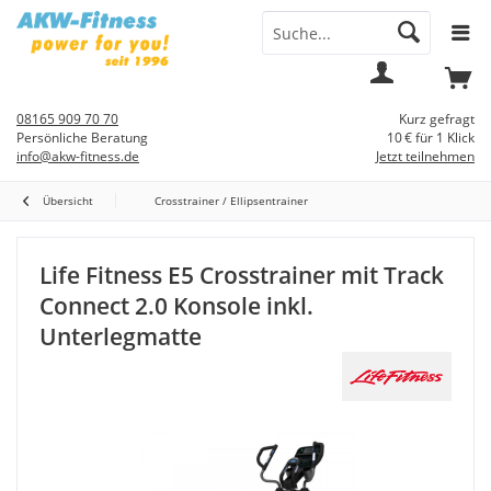
Menü
Mein
Warenkorb
Konto
08165 909 70 70
Kurz gefragt
Persönliche Beratung
10 € für 1 Klick
info@akw-fitness.de
Jetzt teilnehmen
Übersicht
Crosstrainer / Ellipsentrainer
Life Fitness E5 Crosstrainer mit Track
Connect 2.0 Konsole inkl.
Unterlegmatte