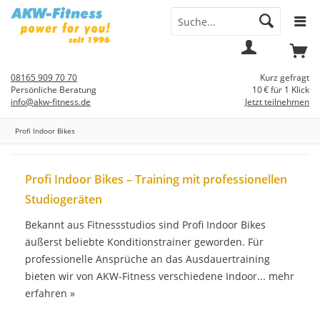
Menü
Mein
Warenkorb
Konto
08165 909 70 70
Kurz gefragt
Persönliche Beratung
10 € für 1 Klick
info@akw-fitness.de
Jetzt teilnehmen
Profi Indoor Bikes
Profi Indoor Bikes – Training mit professionellen
Studiogeräten
Bekannt aus Fitnessstudios sind Profi Indoor Bikes
äußerst beliebte Konditionstrainer geworden. Für
professionelle Ansprüche an das Ausdauertraining
bieten wir von AKW-Fitness verschiedene Indoor...
mehr
erfahren »