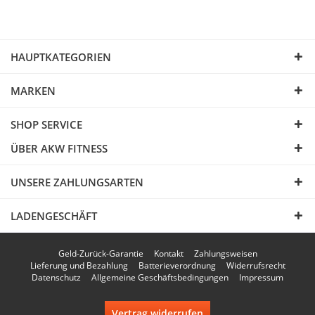
HAUPTKATEGORIEN
MARKEN
SHOP SERVICE
ÜBER AKW FITNESS
UNSERE ZAHLUNGSARTEN
LADENGESCHÄFT
Geld-Zurück-Garantie
Kontakt
Zahlungsweisen
Lieferung und Bezahlung
Batterieverordnung
Widerrufsrecht
Datenschutz
Allgemeine Geschäftsbedingungen
Impressum
Vertrag widerrufen