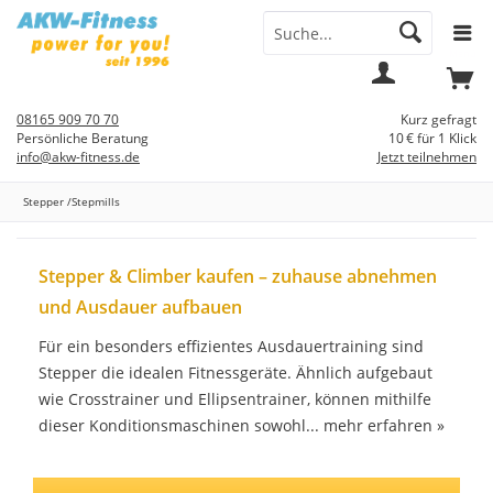
Menü
Mein
Warenkorb
Konto
08165 909 70 70
Kurz gefragt
Persönliche Beratung
10 € für 1 Klick
info@akw-fitness.de
Jetzt teilnehmen
Stepper /Stepmills
Stepper & Climber kaufen – zuhause abnehmen
und Ausdauer aufbauen
Für ein besonders effizientes Ausdauertraining sind
Stepper die idealen Fitnessgeräte. Ähnlich aufgebaut
wie Crosstrainer und Ellipsentrainer, können mithilfe
dieser Konditionsmaschinen sowohl...
mehr erfahren »