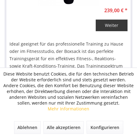
239,00 € *
Weiter
Ideal geeignet für das professionelle Training zu Hause
oder im Fitnessstudio, der Boxsack ist das perfekte
Trainingsgerät für ein effektives Fitness-, Reaktions-
sowie Kraft-Konditions-Training. Das Trainingspektrum
reicht vom Ausdauertraining bis hin zum gezielten
Diese Website benutzt Cookies, die für den technischen Betrieb
der Website erforderlich sind und stets gesetzt werden.
Training spezieller Schlag- sowie Tritt-Techniken....
Andere Cookies, die den Komfort bei Benutzung dieser Website
Preis incl. Lieferung
erhöhen, der Direktwerbung dienen oder die Interaktion mit
anderen Websites und sozialen Netzwerken vereinfachen
sollen, werden nur mit Ihrer Zustimmung gesetzt.
Mehr Informationen
TANITA Segment-Multifrequenz-
Körperanalysewaage MC-980 MA Farbe Gold
Ablehnen
Alle akzeptieren
Konfigurieren