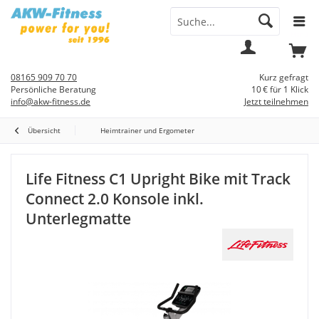
Menü
Mein
Warenkorb
Konto
08165 909 70 70
Kurz gefragt
Persönliche Beratung
10 € für 1 Klick
info@akw-fitness.de
Jetzt teilnehmen
Übersicht
Heimtrainer und Ergometer
Life Fitness C1 Upright Bike mit Track
Connect 2.0 Konsole inkl.
Unterlegmatte