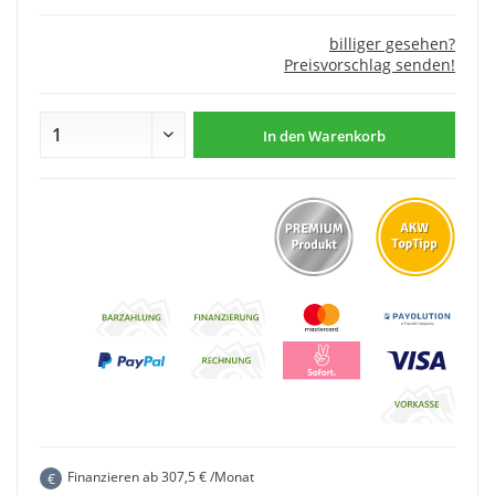
billiger gesehen?
Preisvorschlag senden!
In den
Warenkorb
Finanzieren ab
307,5
€ /Monat
€