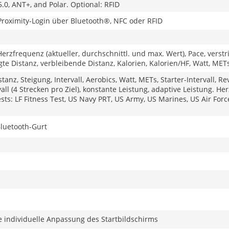
.0, ANT+, and Polar. Optional: RFID
Proximity-Login über Bluetooth®, NFC oder RFID
erzfrequenz (aktueller, durchschnittl. und max. Wert), Pace, verstr
gte Distanz, verbleibende Distanz, Kalorien, Kalorien/HF, Watt, MET
Distanz, Steigung, Intervall, Aerobics, Watt, METs, Starter-Intervall, 
ll (4 Strecken pro Ziel), konstante Leistung, adaptive Leistung. Her
Tests: LF Fitness Test, US Navy PRT, US Army, US Marines, US Air For
Bluetooth-Gurt
e individuelle Anpassung des Startbildschirms