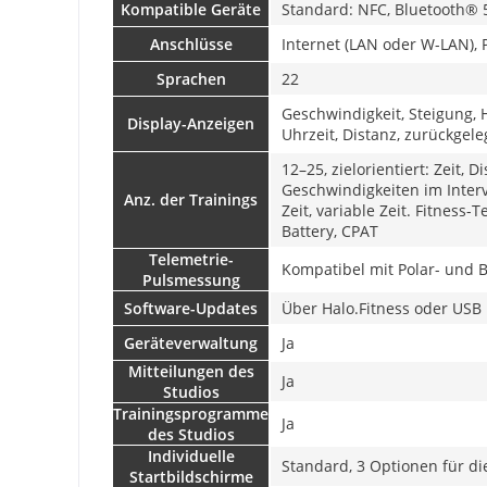
Kompatible Geräte
Standard: NFC, Bluetooth® 5
Anschlüsse
Internet (LAN oder W-LAN), 
Sprachen
22
Geschwindigkeit, Steigung, H
Display-Anzeigen
Uhrzeit, Distanz, zurückgele
12–25, zielorientiert: Zeit, 
Geschwindigkeiten im Interva
Anz. der Trainings
Zeit, variable Zeit. Fitness-
Battery, CPAT
Telemetrie-
Kompatibel mit Polar- und 
Pulsmessung
Software-Updates
Über Halo.Fitness oder USB
Geräteverwaltung
Ja
Mitteilungen des
Ja
Studios
Trainingsprogramme
Ja
des Studios
Individuelle
Standard, 3 Optionen für di
Startbildschirme