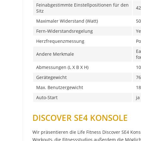
Feinabgestimmte Einstellpositionen für den
42
Sitz
Maximaler Widerstand (Watt)
50
Fern-Widerstandsregelung
Ye
Herzfrequenzmessung
Po
Ea
Andere Merkmale
fo
Abmessungen (L X B X H)
10
Gerätegewicht
76
Max. Benutzergewicht
18
Auto-Start
ja
DISCOVER SE4 KONSOLE
Wir präsentieren die Life Fitness Discover SE4 Kon
Workouts, die Fitnessstudios außerdem die Möglichke