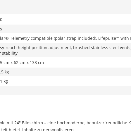
0
s
lar® Telemetry compatible (polar strap included), Lifepulse™ with D
sy-reach height position adjustment, brushed stainless steel vents
r stability
5 cm x 62 cm x 138 cm
.5 kg
1 kg
sole mit 24" Bildschirm – eine hochmoderne, benutzerfreundliche K
it bietet, Inhalte zu personalisieren.