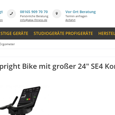
gt
08165 909 70 70
Vor Ort Beratung
k
Persönliche Beratung
Termin anfragen
men
info@akw-fitness.de
Anfahrt
STIGE GERÄTE
STUDIOGERÄTE PROFIGERÄTE
HERSTE
 Ergometer
Upright Bike mit großer 24" SE4 Ko