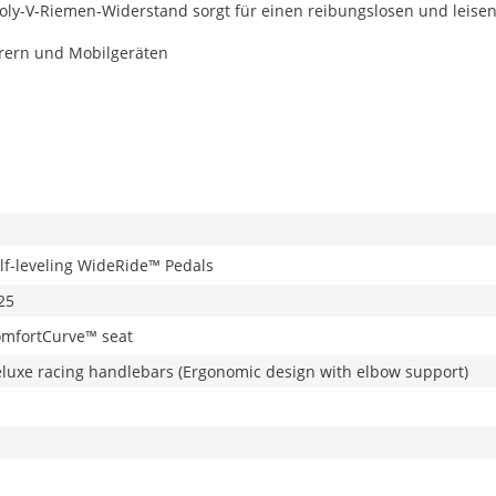
ly-V-Riemen-Widerstand sorgt für einen reibungslosen und leisen
rern und Mobilgeräten
lf-leveling WideRide™ Pedals
25
mfortCurve™ seat
luxe racing handlebars (Ergonomic design with elbow support)