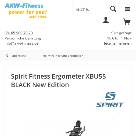
Menü
Mein
Warenkorb
Konto
08165 909 70 70
Kurz gefragt
Persönliche Beratung
10 € für 1 Klick
info@akw-fitness.de
Jetzt teilnehmen
Übersicht
Heimtrainer und Ergometer
Spirit Fitness Ergometer XBU55
BLACK New Edition