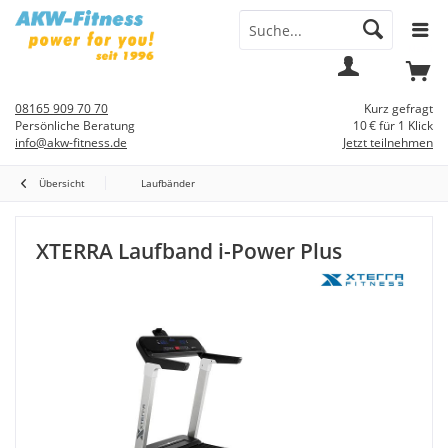
Menü
Mein
Warenkorb
Konto
08165 909 70 70
Kurz gefragt
Persönliche Beratung
10 € für 1 Klick
info@akw-fitness.de
Jetzt teilnehmen
Übersicht
Laufbänder
XTERRA Laufband i-Power Plus