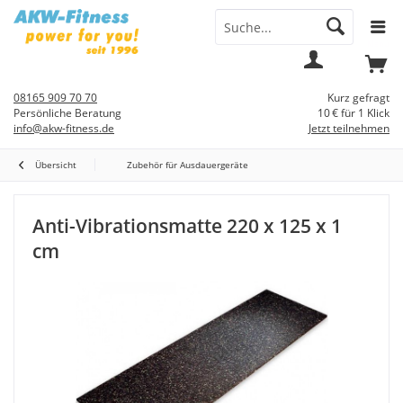
Menü
Mein
Warenkorb
Konto
08165 909 70 70
Kurz gefragt
Persönliche Beratung
10 € für 1 Klick
info@akw-fitness.de
Jetzt teilnehmen
Übersicht
Zubehör für Ausdauergeräte
Anti-Vibrationsmatte 220 x 125 x 1
cm