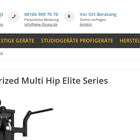
gt
08165 909 70 70
Vor Ort Beratung
k
Persönliche Beratung
Termin anfragen
men
info@akw-fitness.de
Anfahrt
STIGE GERÄTE
STUDIOGERÄTE PROFIGERÄTE
HERSTE
äß
ized Multi Hip Elite Series