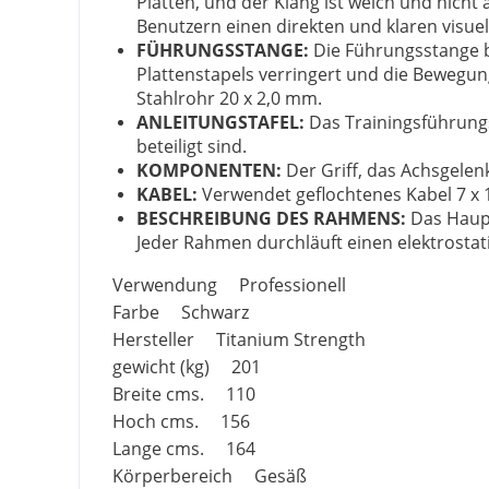
Platten, und der Klang ist weich und nicht 
Benutzern einen direkten und klaren visuel
FÜHRUNGSSTANGE:
Die Führungsstange b
Plattenstapels verringert und die Bewegu
Stahlrohr 20 x 2,0 mm.
ANLEITUNGSTAFEL:
Das Trainingsführungs
beteiligt sind.
KOMPONENTEN:
Der Griff, das Achsgelenk
KABEL:
Verwendet geflochtenes Kabel 7 x 1
BESCHREIBUNG DES RAHMENS:
Das Haupt
Jeder Rahmen durchläuft einen elektrosta
Verwendung Professionell
Farbe Schwarz
Hersteller Titanium Strength
gewicht (kg) 201
Breite cms. 110
Hoch cms. 156
Lange cms. 164
Körperbereich Gesäß