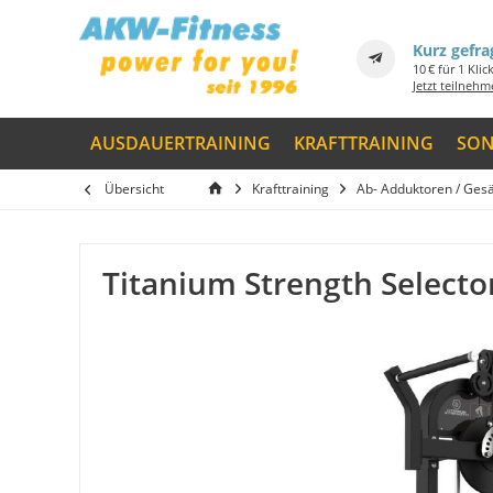
Kurz gefra
10 € für 1 Klic
Jetzt teilneh
AUSDAUERTRAINING
KRAFTTRAINING
SON
Übersicht
Krafttraining
Ab- Adduktoren / Ges
Titanium Strength Selector