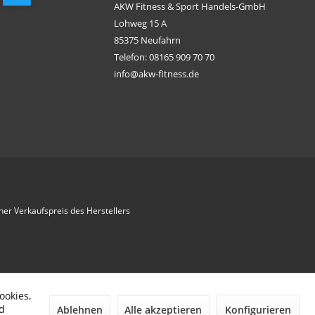
AKW Fitness & Sport Handels-GmbH
Lohweg 15 A
85375 Neufahrn
Telefon: 08165 909 70 70
info@akw-fitness.de
her Verkaufspreis des Herstellers
ookies,
d
Ablehnen
Alle akzeptieren
Konfigurieren