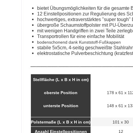
bietet Übungsmöglichkeiten für die gesamte
12 Einstellpositionen zur Regulierung des Sch
hochwertiges, extraverstärktes "super tough"
übergroße Schaumstoffpolster mit PU-Überzug
mit wenigen Handgriffen in zwei Teile zerlegb
Transportrollen für eine einfache Mobilität
bodenschonend dank Kunststoff-Fußkappen
stabile 5x5cm, 4-seitig geschweißte Stahlra
elektrostatische Pulverbeschichtung (kratzfest
_____________________________________
Stellfläche (L x B x H in cm)
oberste Position
178 x 61 x 11
unterste Position
148 x 61 x 13
Polstermaße (L x B x H in cm)
101 x 30
Anzahl Einstellpositionen
12