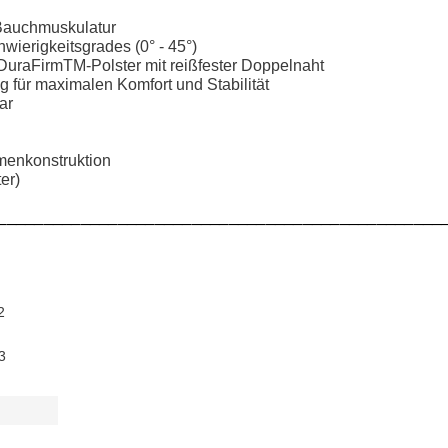
 Bauchmuskulatur
wierigkeitsgrades (0° - 45°)
 DuraFirmTM-Polster mit reißfester Doppelnaht
 für maximalen Komfort und Stabilität
ar
hmenkonstruktion
er)
________________________________________________
2
3