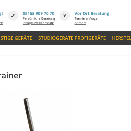
gt
08165 909 70 70
Vor Ort Beratung
k
Persönliche Beratung
Termin anfragen
men
info@akw-fitness.de
Anfahrt
STIGE GERÄTE
STUDIOGERÄTE PROFIGERÄTE
HERSTE
rainer