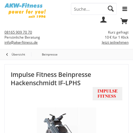
Menü
Mein
Warenkorb
Konto
08165 909 70 70
Kurz gefragt
Persönliche Beratung
10 € für 1 Klick
info@akw-fitness.de
Jetzt teilnehmen
Übersicht
Beinpresse
Impulse Fitness Beinpresse
Hackenschmidt IF-LPHS