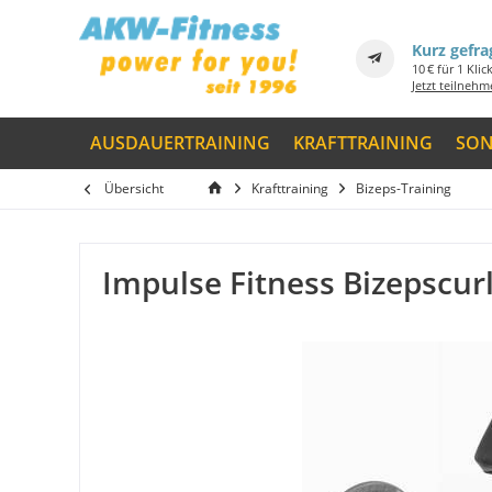
Kurz gefra
10 € für 1 Klic
Jetzt teilneh
AUSDAUERTRAINING
KRAFTTRAINING
SON
Übersicht
Krafttraining
Bizeps-Training
Impulse Fitness Bizepscurl