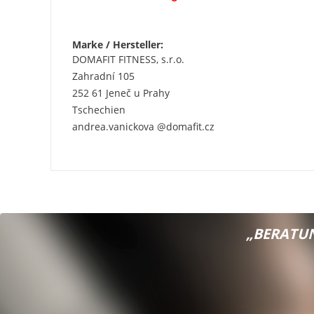
Marke / Hersteller:
DOMAFIT FITNESS, s.r.o.
Zahradní 105
252 61 Jeneč u Prahy
Tschechien
andrea.vanickova @domafit.cz
„BERATUN