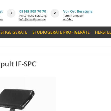
gt
08165 909 70 70
Vor Ort Beratung
k
Persönliche Beratung
Termin anfragen
men
info@akw-fitness.de
Anfahrt
STIGE GERÄTE
STUDIOGERÄTE PROFIGERÄTE
HERSTE
pult IF-SPC