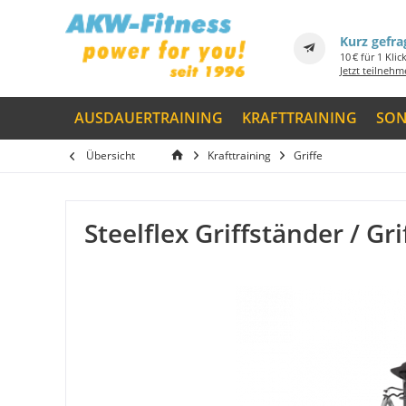
Kurz gefra
10 € für 1 Klic
Jetzt teilneh
AUSDAUERTRAINING
KRAFTTRAINING
SON
Übersicht
Krafttraining
Griffe
Steelflex Griffständer / Gr