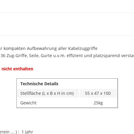
 zur kompakten Aufbewahrung aller Kabelzuggriffe
 Zug-Griffe, Seile, Gurte u.v.m. effizient und platzsparend verst
g
nicht enthalten
Technische Details
Stellfläche (L x B x H in cm)
55 x 47 x 100
Gewicht
25kg
ein ... ) : 1 Jahr