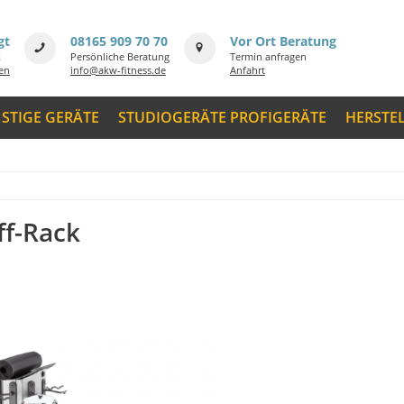
gt
08165 909 70 70
Vor Ort Beratung
k
Persönliche Beratung
Termin anfragen
men
info@akw-fitness.de
Anfahrt
STIGE GERÄTE
STUDIOGERÄTE PROFIGERÄTE
HERSTE
iff-Rack