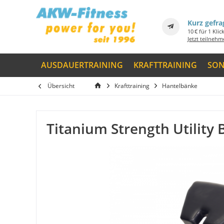
Kurz gefra
10 € für 1 Klic
Jetzt teilneh
AUSDAUERTRAINING
KRAFTTRAINING
SON
Übersicht
Krafttraining
Hantelbänke
Titanium Strength Utility 