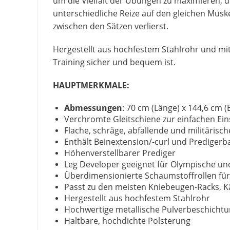
um die Vielfalt der Übungen zu maximieren, d
unterschiedliche Reize auf den gleichen Mus
zwischen den Sätzen verlierst.
Hergestellt aus hochfestem Stahlrohr und mit
Training sicher und bequem ist.
HAUPTMERKMALE:
Abmessungen
: 70 cm (Länge) x 144,6 cm (
Verchromte Gleitschiene zur einfachen Ein
Flache, schräge, abfallende und militärisc
Enthält Beinextension/-curl und Prediger
Höhenverstellbarer Prediger
Leg Developer geeignet für Olympische u
Überdimensionierte Schaumstoffrollen für
Passt zu den meisten Kniebeugen-Racks, 
Hergestellt aus hochfestem Stahlrohr
Hochwertige metallische Pulverbeschicht
Haltbare, hochdichte Polsterung