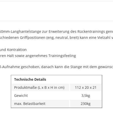
r 50mm-Langhantelstange zur Erweiterung des Rückentrainings gen
hiedenen Griffpositionen (eng, neutral, breit) kann eine Vielza
 und Kontraktion
eren Halt sowie angenehmes Trainingsfeeling
antel-Aufnahme geschoben, danach kann die Stange mit dem gewüns
Technische Details
Produktmaße (L x B x H in cm)
112 x 20 x 21
Gewicht
3,5kg
max. Belastbarkeit
230kg