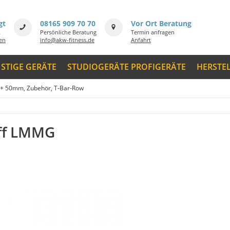
gt
08165 909 70 70
Vor Ort Beratung
k
Persönliche Beratung
Termin anfragen
men
info@akw-fitness.de
Anfahrt
STIGE GERÄTE
STUDIOGERÄTE PROFIGERÄTE
HERSTE
+ 50mm, Zubehör, T-Bar-Row
iff LMMG