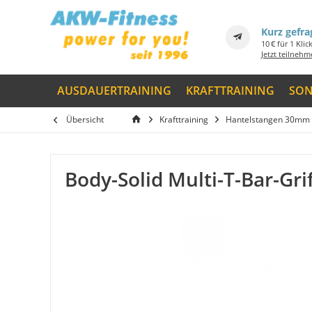
Kurz gefra
10 € für 1 Klic
Jetzt teilneh
AUSDAUERTRAINING
KRAFTTRAINING
SON
Übersicht
Krafttraining
Hantelstangen 30mm 
Body-Solid Multi-T-Bar-Gr