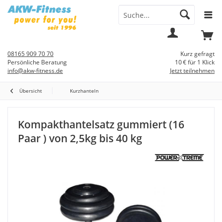
Menü
Mein
Warenkorb
Konto
08165 909 70 70
Kurz gefragt
Persönliche Beratung
10 € für 1 Klick
info@akw-fitness.de
Jetzt teilnehmen
Übersicht
Kurzhanteln
Kompakthantelsatz gummiert (16
Paar ) von 2,5kg bis 40 kg