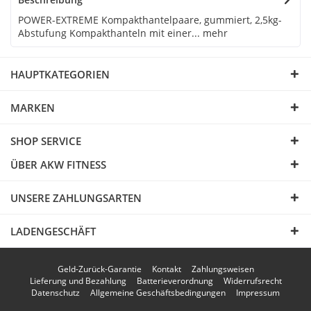
POWER-EXTREME Kompakthantelpaare, gummiert, 2,5kg-
Abstufung Kompakthanteln mit einer...
mehr
HAUPTKATEGORIEN
MARKEN
SHOP SERVICE
ÜBER AKW FITNESS
UNSERE ZAHLUNGSARTEN
LADENGESCHÄFT
Geld-Zurück-Garantie
Kontakt
Zahlungsweisen
Lieferung und Bezahlung
Batterieverordnung
Widerrufsrecht
Datenschutz
Allgemeine Geschäftsbedingungen
Impressum