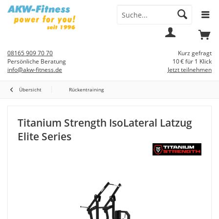
Menü
Mein
Warenkorb
Konto
08165 909 70 70
Kurz gefragt
Persönliche Beratung
10 € für 1 Klick
info@akw-fitness.de
Jetzt teilnehmen
Übersicht
Rückentraining
Titanium Strength IsoLateral Latzug
Elite Series