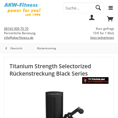
Menü
Mein
Warenkorb
Konto
08165 909 70 70
Kurz gefragt
Persönliche Beratung
10 € für 1 Klick
info@akw-fitness.de
Jetzt teilnehmen
Übersicht
Rückentraining
Titanium Strength Selectorized
Rückenstreckung Black Series