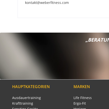
kontakt@weberfitness.com
„BERATUN
HAUPTKATEGORIEN
MARKEN
Ausdauertraining
Life Fitness
Krafttraining
Ergo-Fit
Sonstige Geräte
Horizon