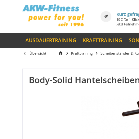
Kurz gefra
10 € für 1 Klic
Jetzt teilneh
AUSDAUERTRAINING
KRAFTTRAINING
SON
Übersicht
Krafttraining
Scheibenständer & Ku
Body-Solid Hantelscheibe