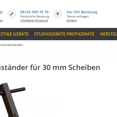
gt
08165 909 70 70
Vor Ort Beratung
k
Persönliche Beratung
Termin anfragen
men
info@akw-fitness.de
Anfahrt
STIGE GERÄTE
STUDIOGERÄTE PROFIGERÄTE
HERSTE
rzhantelständer
nständer für 30 mm Scheiben