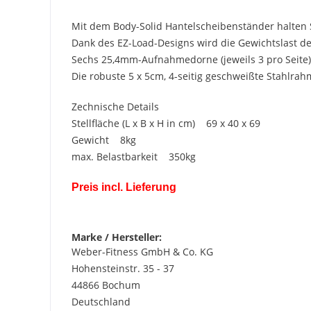
Mit dem Body-Solid Hantelscheibenständer halten S
Dank des EZ-Load-Designs wird die Gewichtslast der
Sechs 25,4mm-Aufnahmedorne (jeweils 3 pro Seite) 
Die robuste 5 x 5cm, 4-seitig geschweißte Stahlra
Zechnische Details
Stellfläche (L x B x H in cm) 69 x 40 x 69
Gewicht 8kg
max. Belastbarkeit 350kg
Preis incl. Lieferung
Marke / Hersteller:
Weber-Fitness GmbH & Co. KG
Hohensteinstr. 35 - 37
44866 Bochum
Deutschland