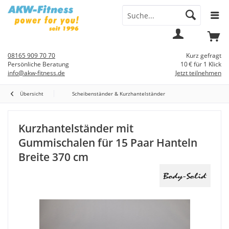
Menü
Mein
Warenkorb
Konto
08165 909 70 70
Kurz gefragt
Persönliche Beratung
10 € für 1 Klick
info@akw-fitness.de
Jetzt teilnehmen
Übersicht
Scheibenständer & Kurzhantelständer
Kurzhantelständer mit
Gummischalen für 15 Paar Hanteln
Breite 370 cm