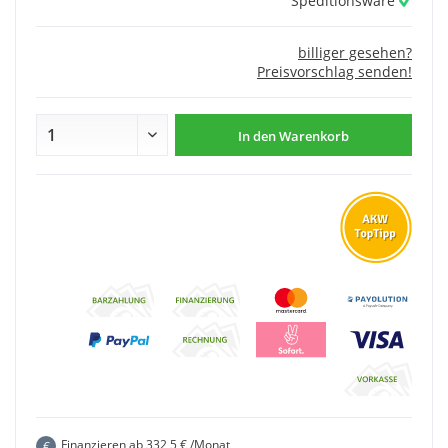
Speditionsware
billiger gesehen?
Preisvorschlag senden!
In den
Warenkorb
Finanzieren ab
332,5
€ /Monat
€