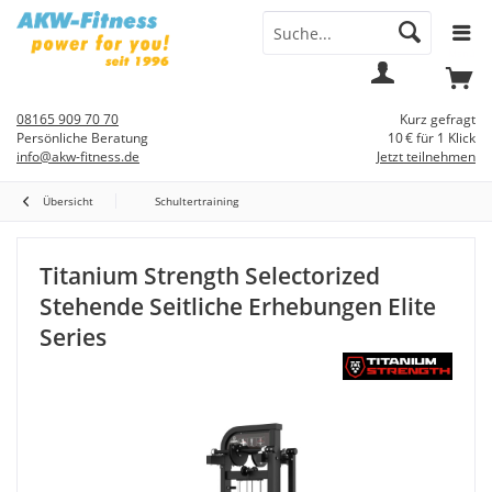
Menü
Mein
Warenkorb
Konto
08165 909 70 70
Kurz gefragt
Persönliche Beratung
10 € für 1 Klick
info@akw-fitness.de
Jetzt teilnehmen
Übersicht
Schultertraining
Titanium Strength Selectorized
Stehende Seitliche Erhebungen Elite
Series