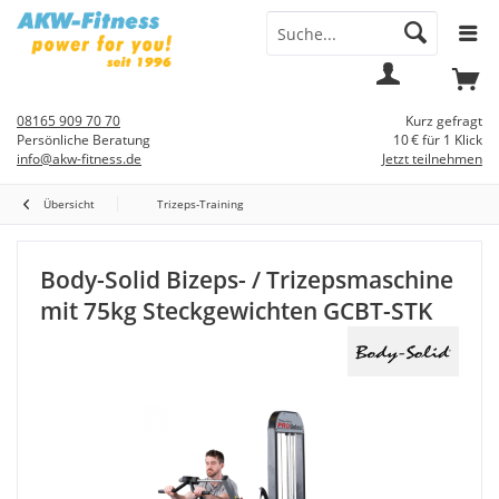
Menü
Mein
Warenkorb
Konto
08165 909 70 70
Kurz gefragt
Persönliche Beratung
10 € für 1 Klick
info@akw-fitness.de
Jetzt teilnehmen
Übersicht
Trizeps-Training
Body-Solid Bizeps- / Trizepsmaschine
mit 75kg Steckgewichten GCBT-STK