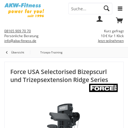
Menü
Mein
Warenkorb
Konto
08165 909 70 70
Kurz gefragt
Persönliche Beratung
10 € für 1 Klick
info@akw-fitness.de
Jetzt teilnehmen
Übersicht
Trizeps-Training
Force USA Selectorised Bizepscurl
und Trizepsextension Ridge Series