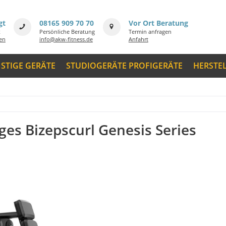
gt
08165 909 70 70
Vor Ort Beratung
k
Persönliche Beratung
Termin anfragen
men
info@akw-fitness.de
Anfahrt
STIGE GERÄTE
STUDIOGERÄTE PROFIGERÄTE
HERSTE
ges Bizepscurl Genesis Series