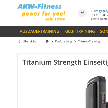
Kurz gefra
10 € für 1 Klic
Jetzt teilneh
AUSDAUERTRAINING
KRAFTTRAINING
SON
Übersicht
Krafttraining
Trizeps-Training
Titanium Strength Einseiti