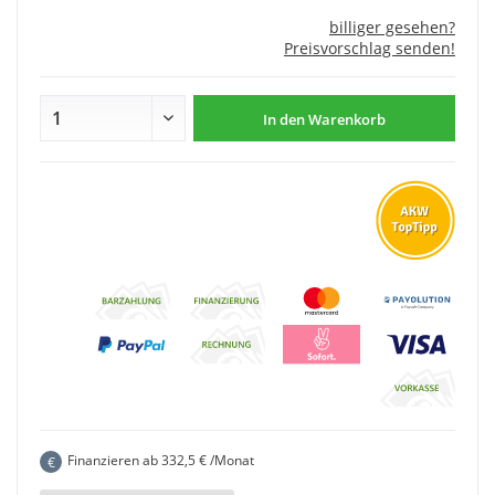
billiger gesehen?
Preisvorschlag senden!
In den
Warenkorb
Finanzieren ab
332,5
€ /Monat
€