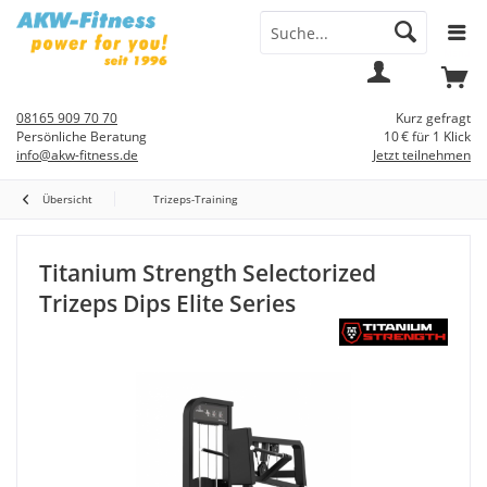
Menü
Mein
Warenkorb
Konto
08165 909 70 70
Kurz gefragt
Persönliche Beratung
10 € für 1 Klick
info@akw-fitness.de
Jetzt teilnehmen
Übersicht
Trizeps-Training
Titanium Strength Selectorized
Trizeps Dips Elite Series