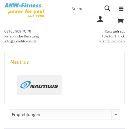
Menü
Mein
Warenkorb
Konto
08165 909 70 70
Kurz gefragt
Persönliche Beratung
10 € für 1 Klick
info@akw-fitness.de
Jetzt teilnehmen
Nautilus