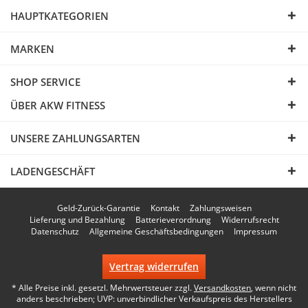
HAUPTKATEGORIEN
MARKEN
SHOP SERVICE
ÜBER AKW FITNESS
UNSERE ZAHLUNGSARTEN
LADENGESCHÄFT
Geld-Zurück-Garantie
Kontakt
Zahlungsweisen
Lieferung und Bezahlung
Batterieverordnung
Widerrufsrecht
Datenschutz
Allgemeine Geschäftsbedingungen
Impressum
Vertrag widerrufen
* Alle Preise inkl. gesetzl. Mehrwertsteuer zzgl.
Versandkosten
, wenn nicht
anders beschrieben; UVP: unverbindlicher Verkaufspreis des Herstellers