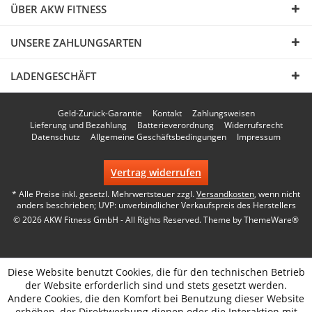
ÜBER AKW FITNESS
UNSERE ZAHLUNGSARTEN
LADENGESCHÄFT
Geld-Zurück-Garantie
Kontakt
Zahlungsweisen
Lieferung und Bezahlung
Batterieverordnung
Widerrufsrecht
Datenschutz
Allgemeine Geschäftsbedingungen
Impressum
Vertrag widerrufen
* Alle Preise inkl. gesetzl. Mehrwertsteuer zzgl.
Versandkosten
, wenn nicht
anders beschrieben; UVP: unverbindlicher Verkaufspreis des Herstellers
© 2026 AKW Fitness GmbH - All Rights Reserved. Theme by
ThemeWare®
Diese Website benutzt Cookies, die für den technischen Betrieb
der Website erforderlich sind und stets gesetzt werden.
Andere Cookies, die den Komfort bei Benutzung dieser Website
erhöhen, der Direktwerbung dienen oder die Interaktion mit