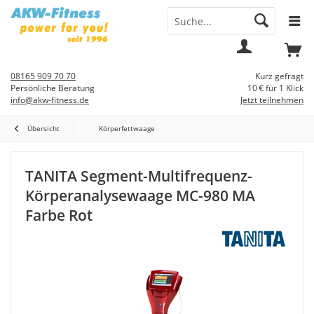
Menü
Mein
Warenkorb
Konto
08165 909 70 70
Kurz gefragt
Persönliche Beratung
10 € für 1 Klick
info@akw-fitness.de
Jetzt teilnehmen
Übersicht
Körperfettwaage
TANITA Segment-Multifrequenz-
Körperanalysewaage MC-980 MA
Farbe Rot