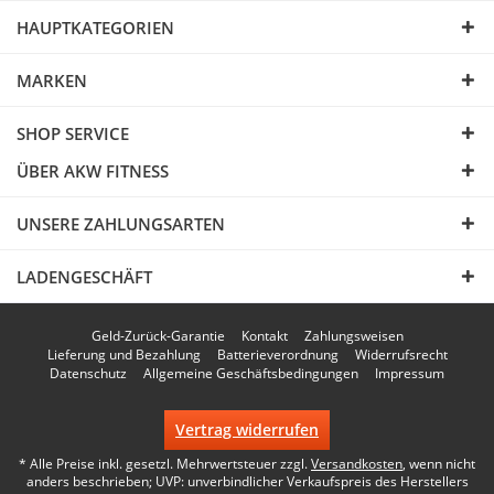
HAUPTKATEGORIEN
MARKEN
SHOP SERVICE
ÜBER AKW FITNESS
UNSERE ZAHLUNGSARTEN
LADENGESCHÄFT
Geld-Zurück-Garantie
Kontakt
Zahlungsweisen
Lieferung und Bezahlung
Batterieverordnung
Widerrufsrecht
Datenschutz
Allgemeine Geschäftsbedingungen
Impressum
Vertrag widerrufen
* Alle Preise inkl. gesetzl. Mehrwertsteuer zzgl.
Versandkosten
, wenn nicht
anders beschrieben; UVP: unverbindlicher Verkaufspreis des Herstellers