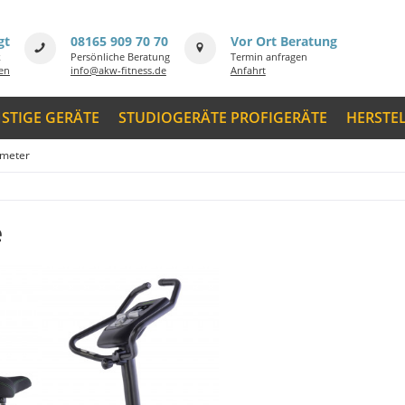
gt
08165 909 70 70
Vor Ort Beratung
k
Persönliche Beratung
Termin anfragen
men
info@akw-fitness.de
Anfahrt
STIGE GERÄTE
STUDIOGERÄTE PROFIGERÄTE
HERSTE
ometer
e