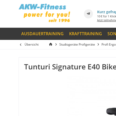
Kurz gefra
10 € für 1 Klic
Jetzt teilneh
AUSDAUERTRAINING
KRAFTTRAINING
SON
Übersicht
Studiogeräte Profigeräte
Profi Erg
Tunturi Signature E40 Bik