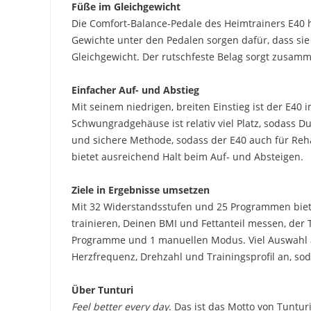
Füße im Gleichgewicht
Die Comfort-Balance-Pedale des Heimtrainers E40 he
Gewichte unter den Pedalen sorgen dafür, dass sie
Gleichgewicht. Der rutschfeste Belag sorgt zusam
Einfacher Auf- und Abstieg
Mit seinem niedrigen, breiten Einstieg ist der E
Schwungradgehäuse ist relativ viel Platz, sodass 
und sichere Methode, sodass der E40 auch für Reh
bietet ausreichend Halt beim Auf- und Absteigen.
Ziele in Ergebnisse umsetzen
Mit 32 Widerstandsstufen und 25 Programmen bietet
trainieren, Deinen BMI und Fettanteil messen, der
Programme und 1 manuellen Modus. Viel Auswahl als
Herzfrequenz, Drehzahl und Trainingsprofil an, s
Über Tunturi
Feel better every day
. Das ist das Motto von Tuntu