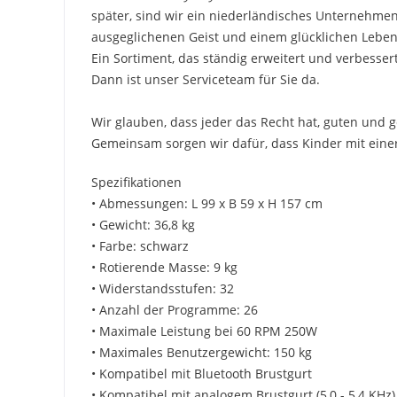
später, sind wir ein niederländisches Unternehme
ausgeglichenen Geist und einem glücklichen Leben.
Ein Sortiment, das ständig erweitert und verbesser
Dann ist unser Serviceteam für Sie da.
Wir glauben, dass jeder das Recht hat, guten und 
Gemeinsam sorgen wir dafür, dass Kinder mit eine
Spezifikationen
• Abmessungen: L 99 x B 59 x H 157 cm
• Gewicht: 36,8 kg
• Farbe: schwarz
• Rotierende Masse: 9 kg
• Widerstandsstufen: 32
• Anzahl der Programme: 26
• Maximale Leistung bei 60 RPM 250W
• Maximales Benutzergewicht: 150 kg
• Kompatibel mit Bluetooth Brustgurt
• Kompatibel mit analogem Brustgurt (5,0 - 5,4 KHz)