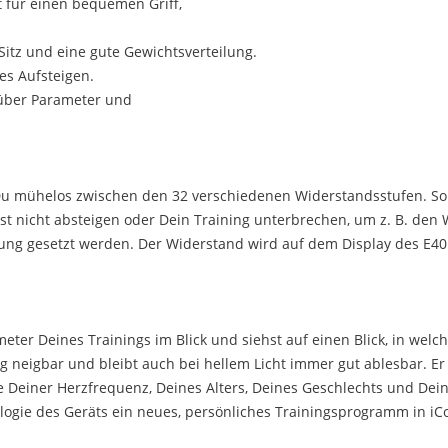
 für einen bequemen Griff,
itz und eine gute Gewichtsverteilung.
es Aufsteigen.
 über Parameter und
 mühelos zwischen den 32 verschiedenen Widerstandsstufen. So ka
st nicht absteigen oder Dein Training unterbrechen, um z. B. den
ung gesetzt werden. Der Widerstand wird auf dem Display des E4
meter Deines Trainings im Blick und siehst auf einen Blick, in w
ig neigbar und bleibt auch bei hellem Licht immer gut ablesbar. Er
ge Deiner Herzfrequenz, Deines Alters, Deines Geschlechts und Dei
nologie des Geräts ein neues, persönliches Trainingsprogramm in 