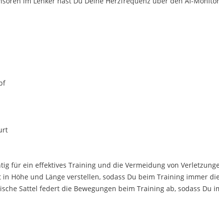
ensoren im Lenker hast Du Deine Herzfrequenz über den AI-Monitor
pf
urt
htig für ein effektives Training und die Vermeidung von Verletz
cht in Höhe und Länge verstellen, sodass Du beim Training immer d
sche Sattel federt die Bewegungen beim Training ab, sodass Du i