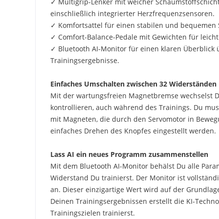
✓ Multigrip-Lenker mit weicher Schaumstoffschicht
einschließlich integrierter Herzfrequenzsensoren.
✓ Komfortsattel für einen stabilen und bequemen S
✓ Comfort-Balance-Pedale mit Gewichten für leicht
✓ Bluetooth AI-Monitor für einen klaren Überblick
Trainingsergebnisse.
Einfaches Umschalten zwischen 32 Widerständen
Mit der wartungsfreien Magnetbremse wechselst Du
kontrollieren, auch während des Trainings. Du mus
mit Magneten, die durch den Servomotor in Beweg
einfaches Drehen des Knopfes eingestellt werden.
Lass AI ein neues Programm zusammenstellen
Mit dem Bluetooth AI-Monitor behälst Du alle Para
Widerstand Du trainierst. Der Monitor ist vollständ
an. Dieser einzigartige Wert wird auf der Grundla
Deinen Trainingsergebnissen erstellt die KI-Tech
Trainingszielen trainierst.