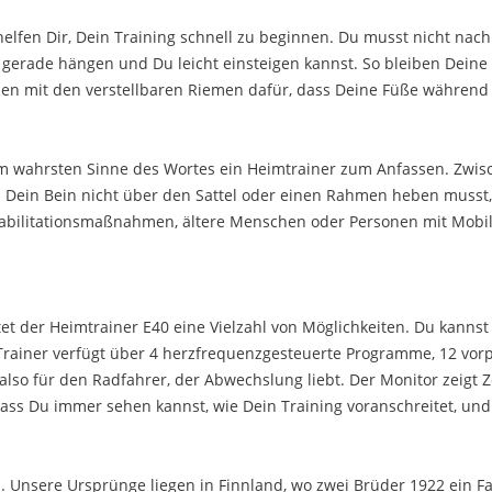
lfen Dir, Dein Training schnell zu beginnen. Du musst nicht nach 
 gerade hängen und Du leicht einsteigen kannst. So bleiben Dein
men mit den verstellbaren Riemen dafür, dass Deine Füße während 
40 im wahrsten Sinne des Wortes ein Heimtrainer zum Anfassen. Zw
Du Dein Bein nicht über den Sattel oder einen Rahmen heben musst
abilitationsmaßnahmen, ältere Menschen oder Personen mit Mobil
 der Heimtrainer E40 eine Vielzahl von Möglichkeiten. Du kannst 
 Trainer verfügt über 4 herzfrequenzgesteuerte Programme, 12 vorp
o für den Radfahrer, der Abwechslung liebt. Der Monitor zeigt Zei
odass Du immer sehen kannst, wie Dein Training voranschreitet, u
ri. Unsere Ursprünge liegen in Finnland, wo zwei Brüder 1922 ein F