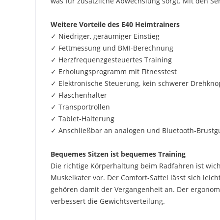
was für zusätzliche Abwechslung sorgt. Mit den S
Weitere Vorteile des E40 Heimtrainers
✓ Niedriger, geräumiger Einstieg
✓ Fettmessung und BMI-Berechnung
✓ Herzfrequenzgesteuertes Training
✓ Erholungsprogramm mit Fitnesstest
✓ Elektronische Steuerung, kein schwerer Drehkno
✓ Flaschenhalter
✓ Transportrollen
✓ Tablet-Halterung
✓ Anschließbar an analogen und Bluetooth-Brustg
Bequemes Sitzen ist bequemes Training
Die richtige Körperhaltung beim Radfahren ist wic
Muskelkater vor. Der Comfort-Sattel lässt sich lei
gehören damit der Vergangenheit an. Der ergonomi
verbessert die Gewichtsverteilung.