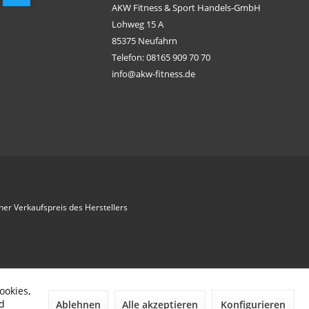
AKW Fitness & Sport Handels-GmbH
Lohweg 15 A
85375 Neufahrn
Telefon: 08165 909 70 70
info@akw-fitness.de
her Verkaufspreis des Herstellers
ookies,
d
Ablehnen
Alle akzeptieren
Konfigurieren