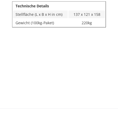
Technische Details
Stellfläche (L x B x H in cm)
137 x 121 x 158
Gewicht (100kg-Paket)
220kg