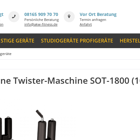
gt
08165 909 70 70
Vor Ort Beratung
k
Persönliche Beratung
Termin anfragen
men
info@akw-fitness.de
Anfahrt
STIGE GERÄTE
STUDIOGERÄTE PROFIGERÄTE
HERSTE
tgeräte
Line Twister-Maschine SOT-1800 (1