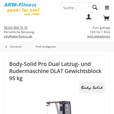
Menü
Mein
Warenkorb
Konto
08165 909 70 70
Kurz gefragt
Persönliche Beratung
10 € für 1 Klick
info@akw-fitness.de
Jetzt teilnehmen
Übersicht
Profi Kraftgeräte
Body-Solid Pro Dual Latzug- und
Rudermaschine DLAT Gewichtsblock
95 kg