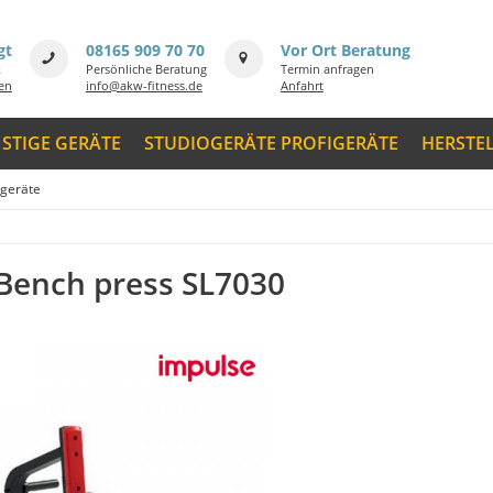
gt
08165 909 70 70
Vor Ort Beratung
k
Persönliche Beratung
Termin anfragen
men
info@akw-fitness.de
Anfahrt
STIGE GERÄTE
STUDIOGERÄTE PROFIGERÄTE
HERSTE
tgeräte
Bench press SL7030