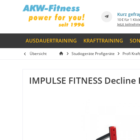
Kurz gefra
10 € für 1 Klic
Jetzt teilneh
AUSDAUERTRAINING
KRAFTTRAINING
SON
Übersicht
Studiogeräte Profigeräte
Profi Kraf
IMPULSE FITNESS Decline 