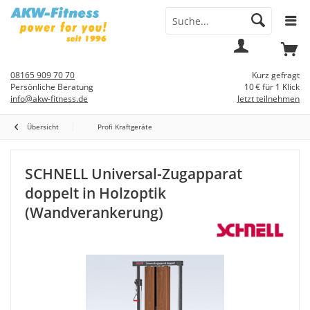
Menü
Mein
Warenkorb
Konto
08165 909 70 70
Kurz gefragt
Persönliche Beratung
10 € für 1 Klick
info@akw-fitness.de
Jetzt teilnehmen
Übersicht
Profi Kraftgeräte
SCHNELL Universal-Zugapparat
doppelt in Holzoptik
(Wandverankerung)