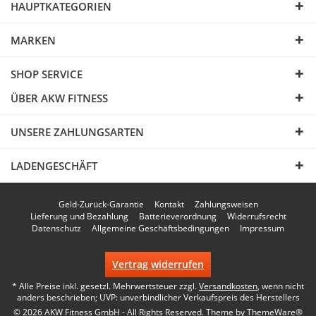
HAUPTKATEGORIEN
MARKEN
SHOP SERVICE
ÜBER AKW FITNESS
UNSERE ZAHLUNGSARTEN
LADENGESCHÄFT
Geld-Zurück-Garantie
Kontakt
Zahlungsweisen
Lieferung und Bezahlung
Batterieverordnung
Widerrufsrecht
Datenschutz
Allgemeine Geschäftsbedingungen
Impressum
Vertrag widerrufen
* Alle Preise inkl. gesetzl. Mehrwertsteuer zzgl.
Versandkosten
, wenn nicht
anders beschrieben; UVP: unverbindlicher Verkaufspreis des Herstellers
© 2026 AKW Fitness GmbH - All Rights Reserved. Theme by
ThemeWare®