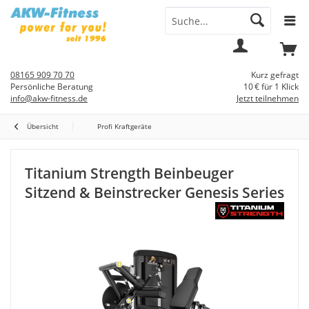
Menü
Mein
Warenkorb
Konto
08165 909 70 70
Kurz gefragt
Persönliche Beratung
10 € für 1 Klick
info@akw-fitness.de
Jetzt teilnehmen
Übersicht
Profi Kraftgeräte
Titanium Strength Beinbeuger
Sitzend & Beinstrecker Genesis Series