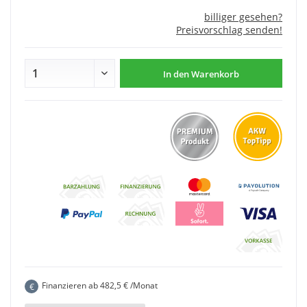
billiger gesehen?
Preisvorschlag senden!
In den
Warenkorb
Finanzieren ab
482,5
€ /Monat
€