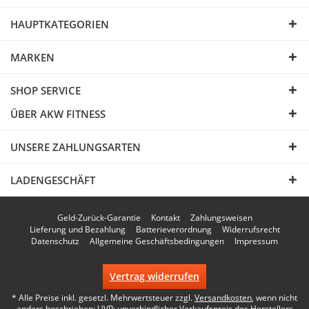
HAUPTKATEGORIEN
MARKEN
SHOP SERVICE
ÜBER AKW FITNESS
UNSERE ZAHLUNGSARTEN
LADENGESCHÄFT
Geld-Zurück-Garantie
Kontakt
Zahlungsweisen
Lieferung und Bezahlung
Batterieverordnung
Widerrufsrecht
Datenschutz
Allgemeine Geschäftsbedingungen
Impressum
Vertrag widerrufen
* Alle Preise inkl. gesetzl. Mehrwertsteuer zzgl.
Versandkosten
, wenn nicht
anders beschrieben; UVP: unverbindlicher Verkaufspreis des Herstellers