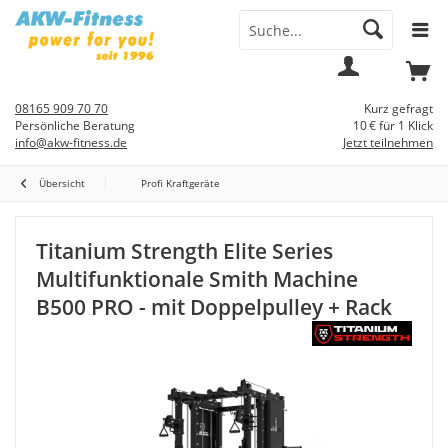
Menü
Mein
Warenkorb
Konto
08165 909 70 70
Kurz gefragt
Persönliche Beratung
10 € für 1 Klick
info@akw-fitness.de
Jetzt teilnehmen
Übersicht
Profi Kraftgeräte
Titanium Strength Elite Series
Multifunktionale Smith Machine
B500 PRO - mit Doppelpulley + Rack