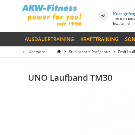
Kurz gefra
10 € für 1 Klic
Jetzt teilneh
AUSDAUERTRAINING
KRAFTTRAINING
SON
Übersicht
Studiogeräte Profigeräte
Profi Lau
UNO Laufband TM30