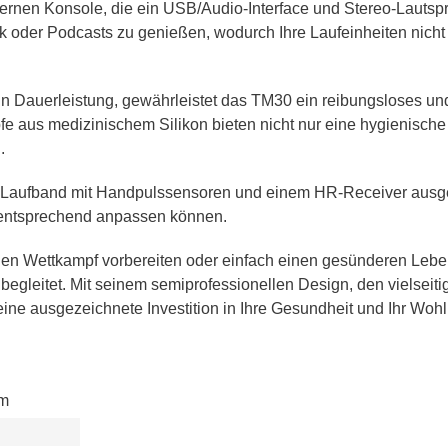
nen Konsole, die ein USB/Audio-Interface und Stereo-Lautspr
k oder Podcasts zu genießen, wodurch Ihre Laufeinheiten nicht
in Dauerleistung, gewährleistet das TM30 ein reibungsloses und
fe aus medizinischem Silikon bieten nicht nur eine hygienische
.
s Laufband mit Handpulssensoren und einem HR-Receiver ausges
ng entsprechend anpassen können.
einen Wettkampf vorbereiten oder einfach einen gesünderen Lebe
g begleitet. Mit seinem semiprofessionellen Design, den vielse
ine ausgezeichnete Investition in Ihre Gesundheit und Ihr Wohl
cm