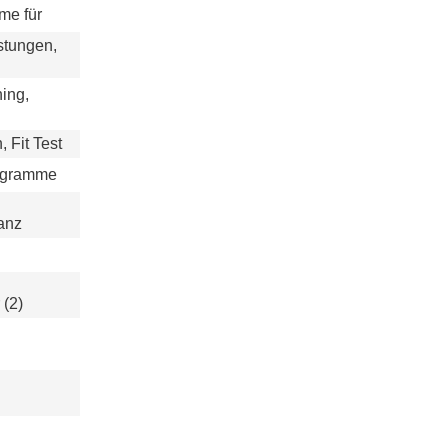
me für
stungen,
ning,
, Fit Test
rogramme
anz
 (2)