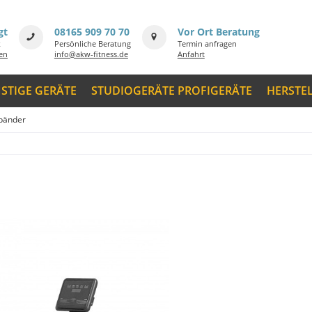
gt
08165 909 70 70
Vor Ort Beratung
k
Persönliche Beratung
Termin anfragen
men
info@akw-fitness.de
Anfahrt
STIGE GERÄTE
STUDIOGERÄTE PROFIGERÄTE
HERSTE
fbänder