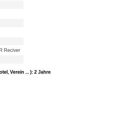
R Reciver
el, Verein ... ):
2 Jahre