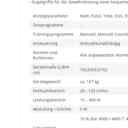
• Kugelgriffe für die Gewährleistung einer bequeme
Anzeigeparameter
Watt, Pulse, Time, Dist., 
Testprogramme
-
Trainingsprogramme
Manuell, Manuell Countdo
Ansteuerung
drehzahlunabhängig
Normen und
Alle angewandten Normen
Richtlinien
Gerätemaße (L/B/H
165,5/63,5/152
cm)
Gerätegewicht
ca. 107 kg
Drehzahlbereich
20 - 120 U/min
Leistungsbereich
15 – 400 W
Abstufung / Schritte
5 W
10 % (bei 4000 / 4000 T, 
Genauigkeit