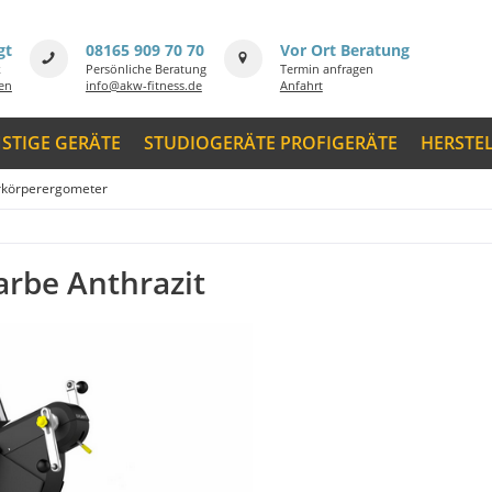
gt
08165 909 70 70
Vor Ort Beratung
k
Persönliche Beratung
Termin anfragen
men
info@akw-fitness.de
Anfahrt
STIGE GERÄTE
STUDIOGERÄTE PROFIGERÄTE
HERSTE
rkörperergometer
arbe Anthrazit