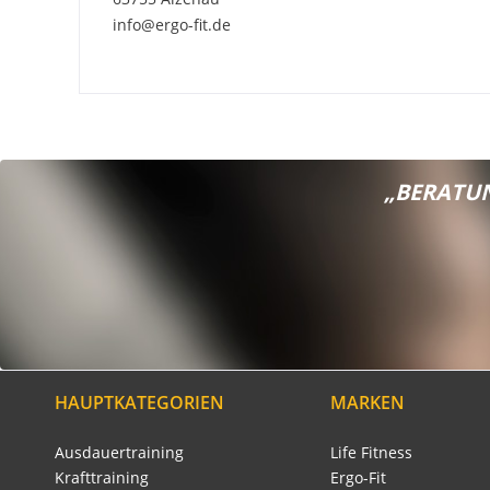
info@ergo-fit.de
„BERATUN
HAUPTKATEGORIEN
MARKEN
Ausdauertraining
Life Fitness
Krafttraining
Ergo-Fit