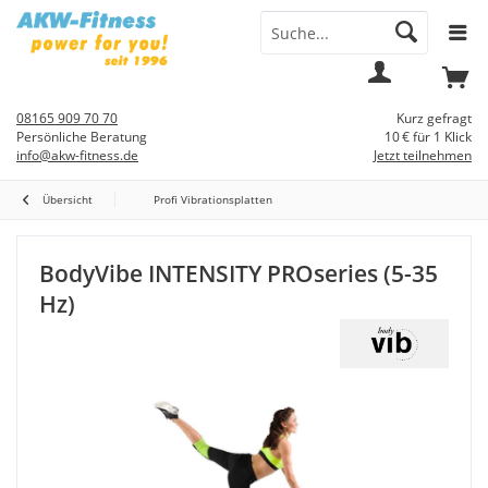
Menü
Mein
Warenkorb
Konto
08165 909 70 70
Kurz gefragt
Persönliche Beratung
10 € für 1 Klick
info@akw-fitness.de
Jetzt teilnehmen
Übersicht
Profi Vibrationsplatten
BodyVibe INTENSITY PROseries (5-35
Hz)