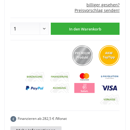
billiger gesehen?
Preisvorschlag senden!
In den
Warenkorb
Finanzieren ab
282,5
€ /Monat
€