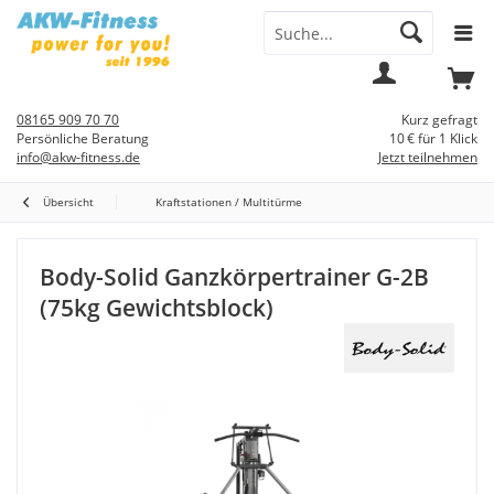
Menü
Mein
Warenkorb
Konto
08165 909 70 70
Kurz gefragt
Persönliche Beratung
10 € für 1 Klick
info@akw-fitness.de
Jetzt teilnehmen
Übersicht
Kraftstationen / Multitürme
Body-Solid Ganzkörpertrainer G-2B
(75kg Gewichtsblock)