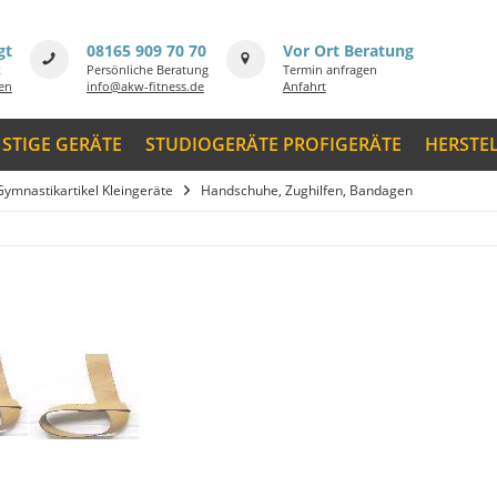
gt
08165 909 70 70
Vor Ort Beratung
k
Persönliche Beratung
Termin anfragen
men
info@akw-fitness.de
Anfahrt
STIGE GERÄTE
STUDIOGERÄTE PROFIGERÄTE
HERSTE
Gymnastikartikel Kleingeräte
Handschuhe, Zughilfen, Bandagen