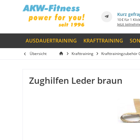
Kurz gefra
10 € für 1 Klic
Jetzt teilneh
AUSDAUERTRAINING
KRAFTTRAINING
SON
Übersicht
Krafttraining
Krafttrainingzubehör 
Zughilfen Leder braun