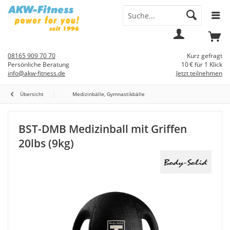
Menü
Mein
Warenkorb
Konto
08165 909 70 70
Kurz gefragt
Persönliche Beratung
10 € für 1 Klick
info@akw-fitness.de
Jetzt teilnehmen
Übersicht
Medizinbälle, Gymnastikbälle
BST-DMB Medizinball mit Griffen
20lbs (9kg)