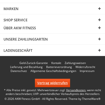
MARKEN
SHOP SERVICE
ÜBER AKW FITNESS
UNSERE ZAHLUNGSARTEN
LADENGESCHÄFT
Geld-Zurück-Garantie
Kontakt
Zahlungsweisen
Lieferung und Bezahlung
Batterieverordnung
Widerrufsrecht
Datenschutz
Allgemeine Geschäftsbedingungen
Impressum
Vertrag widerrufen
* Alle Preise inkl. gesetzl. Mehrwertsteuer zzgl.
Versandkosten
, wenn nicht
anders beschrieben; UVP: unverbindlicher Verkaufspreis des Herstellers
© 2026 AKW Fitness GmbH - All Rights Reserved. Theme by
ThemeWare®