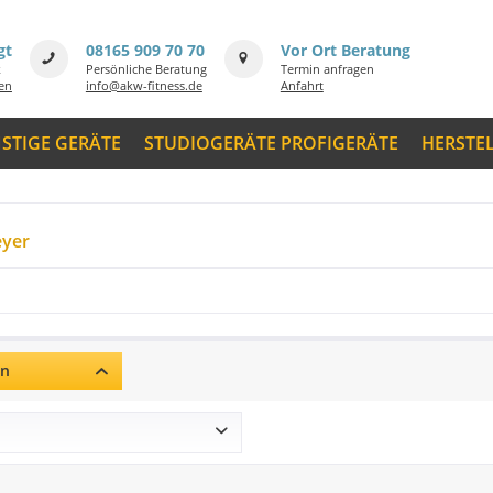
gt
08165 909 70 70
Vor Ort Beratung
k
Persönliche Beratung
Termin anfragen
men
info@akw-fitness.de
Anfahrt
STIGE GERÄTE
STUDIOGERÄTE PROFIGERÄTE
HERSTE
yer
rn