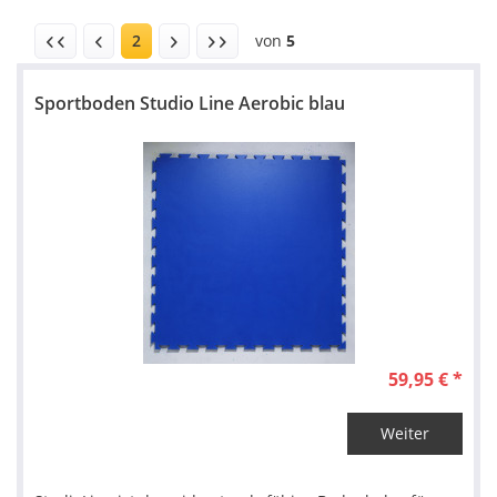
2
von
5
Sportboden Studio Line Aerobic blau
59,95 € *
Weiter